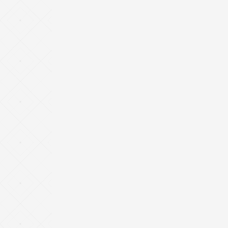
PT Naufal
Property Indonesia
Naufal Hill