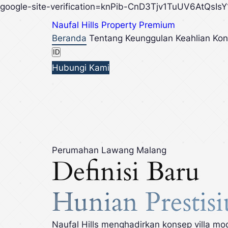
google-site-verification=knPib-CnD3Tjv1TuUV6AtQsI
Naufal Hills
Property Premium
Beranda
Tentang
Keunggulan
Keahlian
Kon
ID
Hubungi Kami
Perumahan Lawang Malang
Definisi Baru
Hunian Prestisi
Naufal Hills menghadirkan konsep villa m