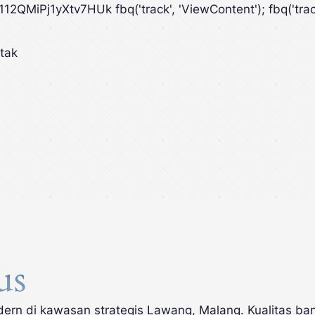
sY112QMiPj1yXtv7HUk
fbq('track', 'ViewContent'); fbq('trac
tak
us
odern di kawasan strategis Lawang, Malang. Kualitas 