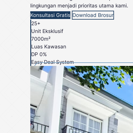
lingkungan menjadi prioritas utama kami.
Konsultasi Gratis
Download Brosur
25+
Unit Eksklusif
7000m²
Luas Kawasan
DP 0%
Easy Deal System