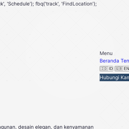
k', 'Schedule'); fbq('track', 'FindLocation');
Menu
Beranda
Ten
🇮🇩 ID
🇬🇧 EN
Hubungi Ka
bangunan, desain elegan, dan kenyamanan