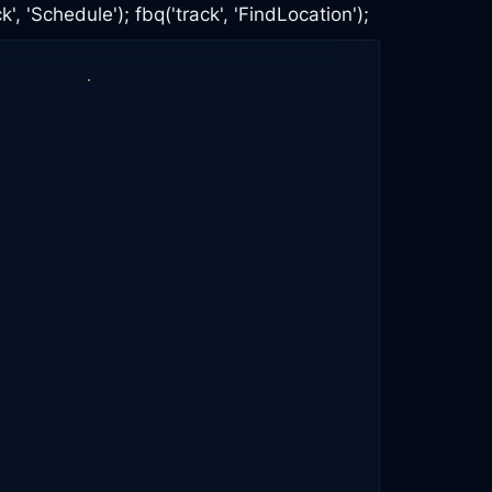
k', 'Schedule'); fbq('track', 'FindLocation');