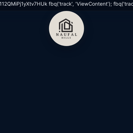
sY112QMiPj1yXtv7HUk
fbq('track', 'ViewContent'); fbq('trac