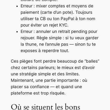
Erreur : mixer comptes et moyens de
paiement (carte d’un pote). Toujours
utiliser ta CB ou ton PayPal à ton nom
pour éviter un rejet KYC.
Erreur : annuler un retrait pending pour
rejouer. Règle simple : si tu veux garder
la thune, ne l’annule pas — sinon tu te
exposes à reperdre tout.
Ces pièges font perdre beaucoup de “balles”
chez certains parieurs; le mieux est d’avoir
une stratégie simple et des limites.
Maintenant, une partie importante : où
placer sa confiance — et quand une
plateforme est trop risquée.
Où se situent les bons