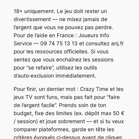
18+ uniquement. Le jeu doit rester un
divertissement — ne misez jamais de
l’argent que vous ne pouvez pas perdre.
Pour de l’aide en France : Joueurs Info
Service — 09 74 75 13 13 et consultez anj.fr
pour les ressources officielles. Si vous
sentez que vous enchaînez les sessions
pour “se refaire”, utilisez les outils
d’auto‑exclusion immédiatement.
Pour finir, un dernier mot : Crazy Time et les
jeux TV sont funs, mais pas fait pour “faire
de l’argent facile”. Prends soin de ton
budget, fixe des limites (ex. dépôt max 50 €
/ session) et joue sobrement — et si tu veux
comparer plateformes, garde en tête les
critères évoqués ci‑dessus avant de cliquer.