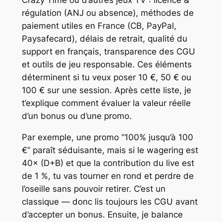
régulation (ANJ ou absence), méthodes de
paiement utiles en France (CB, PayPal,
Paysafecard), délais de retrait, qualité du
support en français, transparence des CGU
et outils de jeu responsable. Ces éléments
déterminent si tu veux poser 10 €, 50 € ou
100 € sur une session. Après cette liste, je
t’explique comment évaluer la valeur réelle
d’un bonus ou d’une promo.
Par exemple, une promo “100% jusqu’à 100
€” paraît séduisante, mais si le wagering est
40× (D+B) et que la contribution du live est
de 1 %, tu vas tourner en rond et perdre de
l’oseille sans pouvoir retirer. C’est un
classique — donc lis toujours les CGU avant
d’accepter un bonus. Ensuite, je balance