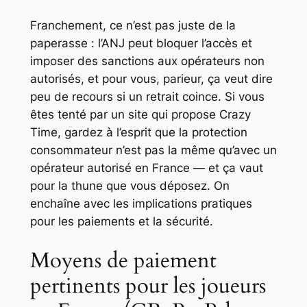
Franchement, ce n’est pas juste de la
paperasse : l’ANJ peut bloquer l’accès et
imposer des sanctions aux opérateurs non
autorisés, et pour vous, parieur, ça veut dire
peu de recours si un retrait coince. Si vous
êtes tenté par un site qui propose Crazy
Time, gardez à l’esprit que la protection
consommateur n’est pas la même qu’avec un
opérateur autorisé en France — et ça vaut
pour la thune que vous déposez. On
enchaîne avec les implications pratiques
pour les paiements et la sécurité.
Moyens de paiement
pertinents pour les joueurs