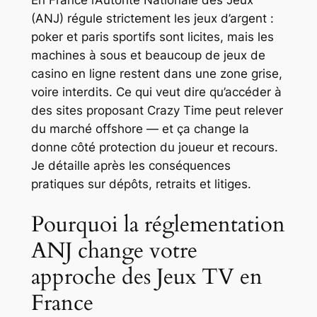
(ANJ) régule strictement les jeux d’argent :
poker et paris sportifs sont licites, mais les
machines à sous et beaucoup de jeux de
casino en ligne restent dans une zone grise,
voire interdits. Ce qui veut dire qu’accéder à
des sites proposant Crazy Time peut relever
du marché offshore — et ça change la
donne côté protection du joueur et recours.
Je détaille après les conséquences
pratiques sur dépôts, retraits et litiges.
Pourquoi la réglementation
ANJ change votre
approche des Jeux TV en
France