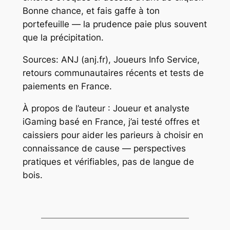
Bonne chance, et fais gaffe à ton
portefeuille — la prudence paie plus souvent
que la précipitation.
Sources: ANJ (anj.fr), Joueurs Info Service,
retours communautaires récents et tests de
paiements en France.
À propos de l’auteur : Joueur et analyste
iGaming basé en France, j’ai testé offres et
caissiers pour aider les parieurs à choisir en
connaissance de cause — perspectives
pratiques et vérifiables, pas de langue de
bois.