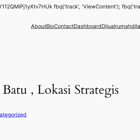
IsY112QMiPj1yXtv7HUk
fbq('track', 'ViewContent'); fbq('tra
About
Bio
Contact
Dashboard
Dijualrumahdi
Batu , Lokasi Strategis
ategorized