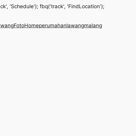
Skip
ck', 'Schedule'); fbq('track', 'FindLocation');
to
content
lawang
Foto
Home
perumahanlawangmalang