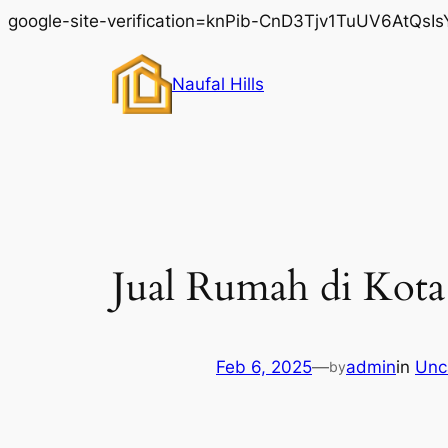
google-site-verification=knPib-CnD3Tjv1TuUV6AtQs
Naufal Hills
Jual Rumah di Kota 
Feb 6, 2025
—
admin
in
Unc
by