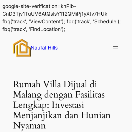
google-site-verification=knPib-
CnD3Tjv1TuUV6AtQsIsY112QMiPj1yXtv7HUk
fbq('track', 'ViewContent'); fbq('track', 'Schedule');
Skip
fbq('track', 'FindLocation');
to
content
Naufal Hills
Rumah Villa Dijual di
Malang dengan Fasilitas
Lengkap: Investasi
Menjanjikan dan Hunian
Nyaman