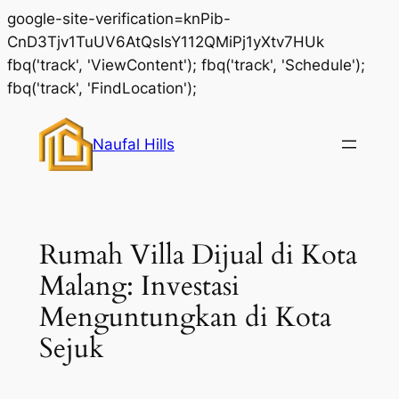
google-site-verification=knPib-
CnD3Tjv1TuUV6AtQsIsY112QMiPj1yXtv7HUk
fbq('track', 'ViewContent'); fbq('track', 'Schedule');
Skip
fbq('track', 'FindLocation');
to
content
Naufal Hills
Rumah Villa Dijual di Kota
Malang: Investasi
Menguntungkan di Kota
Sejuk